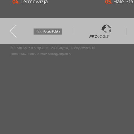
3D Plan Sp. z o.o. sp.k., 81-230 Gdynia, ul. Wąsowicza 16
, kom: 606705885, e-mail:
biuro@3dplan.pl